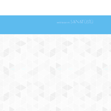
üstü
SANAT
web tasarım