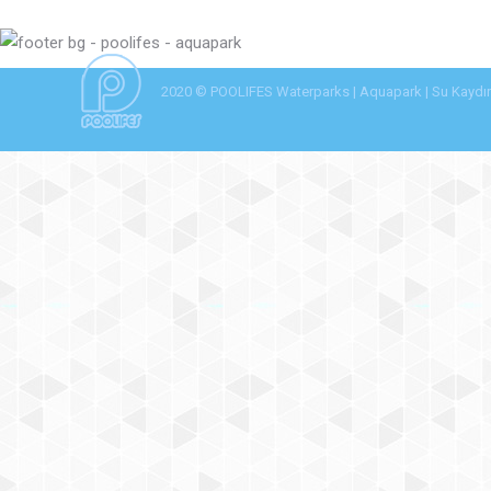
2020 © POOLIFES Waterparks | Aquapark | Su Kaydırak