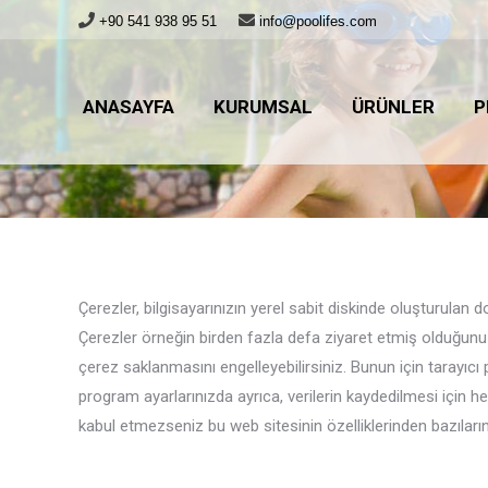
+90 541 938 95 51
info@poolifes.com
ANASAYFA
KURUMSAL
ÜRÜNLER
P
ANASAYFA
KURUMSAL
ÜRÜNLER
P
You are here:
Çerezler, bilgisayarınızın yerel sabit diskinde oluşturulan d
Çerezler örneğin birden fazla defa ziyaret etmiş olduğunuz b
çerez saklanmasını engelleyebilirsiniz. Bunun için tarayıcı
program ayarlarınızda ayrıca, verilerin kaydedilmesi için h
kabul etmezseniz bu web sitesinin özelliklerinden bazıların