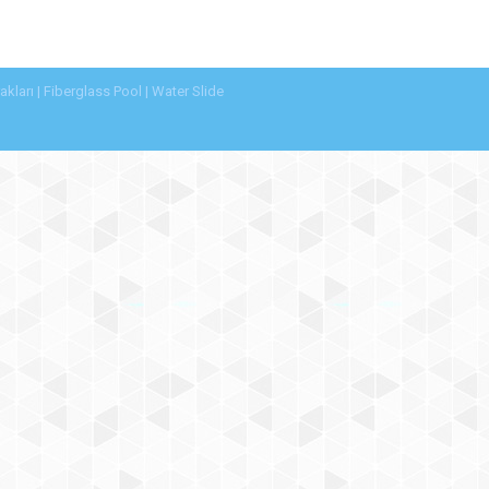
ları | Fiberglass Pool | Water Slide