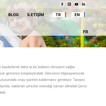
BLOG
İLETİŞİM
TR
EN
Facebook
Instagram
YouTube
Linkedin
BLOG
İLETİŞİM
TR
EN
FR
FR
ri kaydederek daha iyi bir kullanıcı deneyimi sağlar.
r girmenizi kolaylaştırabilir. Dilerseniz bilgisayarınızda
kutusundaki onay işaretini kaldırmanız gerekiyor. Tarayıcı
ışında, saklanan çerezler istendiği zaman silinebilir.Çerez
ilir.