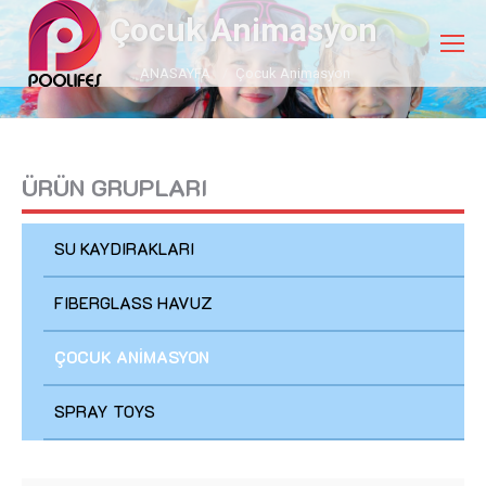
Çocuk Animasyon
You are here:
ANASAYFA
Çocuk Animasyon
ÜRÜN GRUPLARI
SU KAYDIRAKLARI
FIBERGLASS HAVUZ
ÇOCUK ANİMASYON
SPRAY TOYS