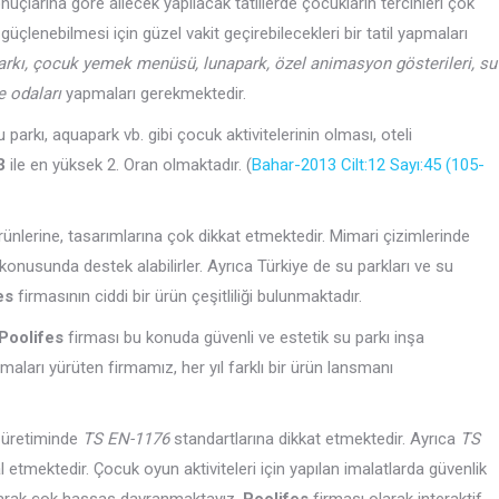
onuçlarına göre ailecek yapılacak tatillerde çocukların tercihleri çok
çlenebilmesi için güzel vakit geçirebilecekleri bir tatil yapmaları
arkı, çocuk yemek menüsü, lunapark, özel animasyon gösterileri, su
e odaları
yapmaları gerekmektedir.
u parkı, aquapark vb. gibi çocuk aktivitelerinin olması, oteli
3
ile en yüksek 2. Oran olmaktadır. (
Bahar-2013 Cilt:12 Sayı:45 (105-
rünlerine, tasarımlarına çok dikkat etmektedir. Mimari çizimlerinde
onusunda destek alabilirler. Ayrıca Türkiye de su parkları ve su
es
firmasının ciddi bir ürün çeşitliliği bulunmaktadır.
Poolifes
firması bu konuda güvenli ve estetik su parkı inşa
maları yürüten firmamız, her yıl farklı bir ürün lansmanı
i üretiminde
TS EN-1176
standartlarına dikkat etmektedir. Ayrıca
TS
etmektedir. Çocuk oyun aktiviteleri için yapılan imalatlarda güvenlik