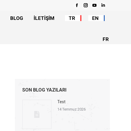
BLOG
İLETİŞİM
TR
EN
Facebook
Instagram
YouTube
Linkedin
BLOG
İLETİŞİM
TR
EN
FR
FR
SON BLOG YAZILARI
Test
14 Temmuz 2026