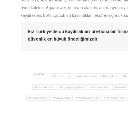
normları çok önemlidir. Şirket olarak bu durumu dikkate 
oyun kuleleri, Aquatower, su oyun alanları, animasyon oyun
kaydırakları, botlu çocuk su kaydırakları, ekstrem çocuk su
Biz Türkiye’de su kaydırakları üreticisi bir firm
güvenlik en büyük önceliğimizdir.
Etiketler :
#clownshower
#elephantslide
#filkaydırak
#ki
#kidswideslide
#kurbağakaydırak
#mantarşelale
#manufac
#octobusslide
#palyaçoduş
#tavşankaydırak
#waterslidemanuf