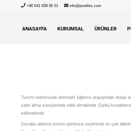
+90 541 938 95 51
info@poolifes.com
ANASAYFA
KURUMSAL
ÜRÜNLER
P
ANASAYFA
KURUMSAL
ÜRÜNLER
P
Turizm sektöründe alternatif eğlence arayışından dolayı ai
satın alma süreçlerinde etkili olmaktadır. Çünkü konaklama 
edilmektedir.
Çocuklu ailelerin turizm işletmesi seçiminde en çok dikkat ettiği