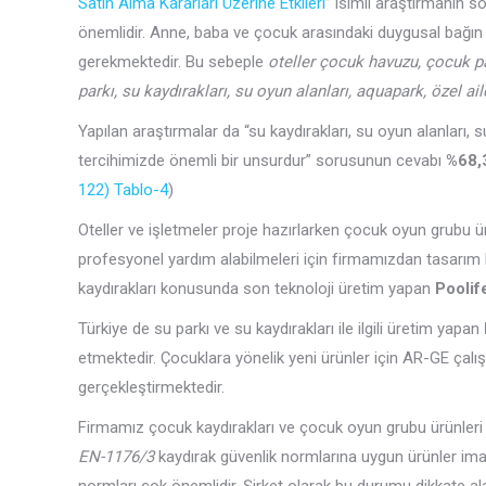
Satın Alma Kararları Üzerine Etkileri
” isimli araştırmanın s
önemlidir. Anne, baba ve çocuk arasındaki duygusal bağın gü
gerekmektedir. Bu sebeple
oteller çocuk havuzu, çocuk p
parkı, su kaydırakları, su oyun alanları, aquapark, özel ail
Yapılan araştırmalar da “su kaydırakları, su oyun alanları, s
tercihimizde önemli bir unsurdur” sorusunun cevabı
%68,
122) Tablo-4
)
Oteller ve işletmeler proje hazırlarken çocuk oyun grubu ü
profesyonel yardım alabilmeleri için firmamızdan tasarım k
kaydırakları konusunda son teknoloji üretim yapan
Poolif
Türkiye de su parkı ve su kaydırakları ile ilgili üretim yapan
etmektedir. Çocuklara yönelik yeni ürünler için AR-GE çalış
gerçekleştirmektedir.
Firmamız çocuk kaydırakları ve çocuk oyun grubu ürünler
EN-1176/3
kaydırak güvenlik normlarına uygun ürünler imal 