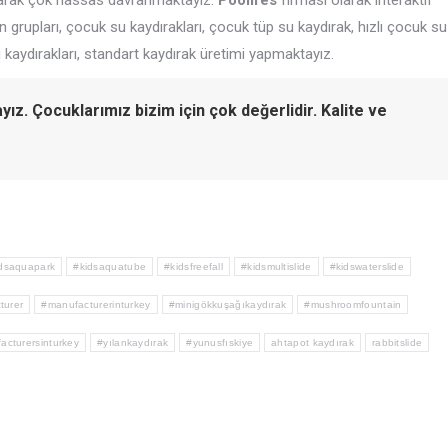
alarak çok hassas davranmaktayız.
Poolifes
firması olarak interaktif
 grupları, çocuk su kaydırakları, çocuk tüp su kaydırak, hızlı çocuk su
 kaydırakları, standart kaydırak üretimi yapmaktayız.
ayız. Çocuklarımız bizim için çok değerlidir. Kalite ve
dsaquapark
#kidsaquatube
#kidsfreefall
#kidsmultislide
#kidswaterslide
turer
#manufacturerinturkey
#minigökkuşağıkaydırak
#mushroomfountain
acturersinturkey
#yılankaydırak
#yunusfıskiye
ahtapot kaydırak
rabbitslide