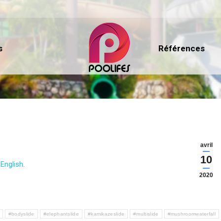
s
Références
s
Références
avril
10
t
English
.
2020
#bodyslide
#elephantslide
#kamikazeslide
#multislide
#mushroomwaterfall