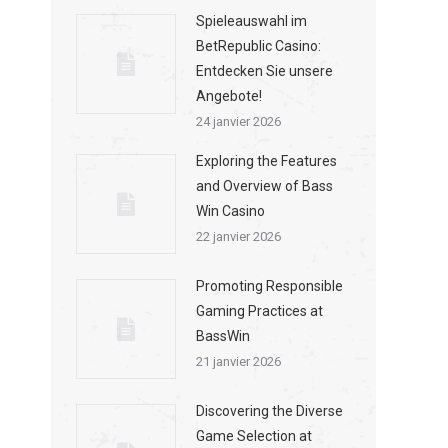
Spieleauswahl im
BetRepublic Casino:
Entdecken Sie unsere
Angebote!
24 janvier 2026
Exploring the Features
and Overview of Bass
Win Casino
22 janvier 2026
Promoting Responsible
Gaming Practices at
BassWin
21 janvier 2026
Discovering the Diverse
Game Selection at