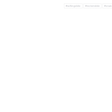
#raftingslide
#rocketslide
#snak