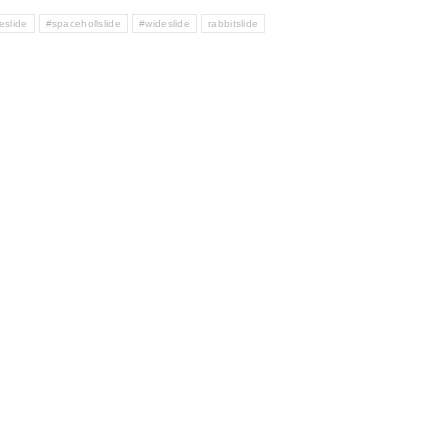
eslide
#spacehollslide
#wideslide
rabbitslide