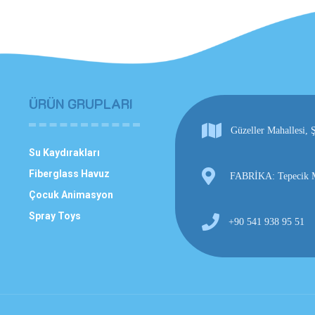
ÜRÜN GRUPLARI
Güzeller Mahallesi
Su Kaydırakları
Fiberglass Havuz
FABRİKA: Tepecik Ma
Çocuk Animasyon
Spray Toys
+90 541 938 95 51