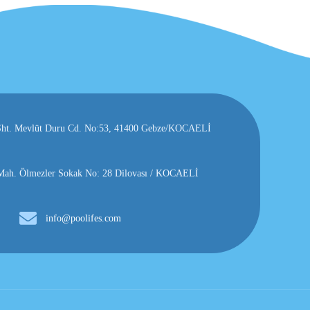
, Şht. Mevlüt Duru Cd. No:53, 41400 Gebze/KOCAELİ
h. Ölmezler Sokak No: 28 Dilovası / KOCAELİ
info@poolifes.com