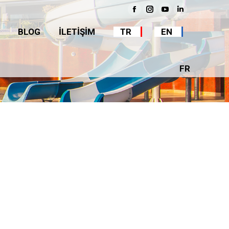
BLOG
İLETİŞİM
TR
EN
Facebook
Instagram
YouTube
Linkedin
BLOG
İLETİŞİM
TR
EN
FR
FR