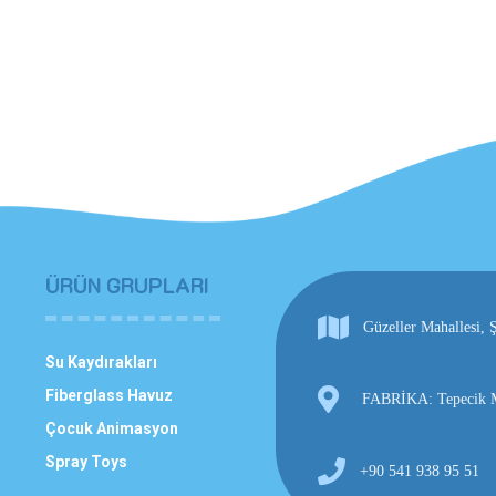
N-1069 normlarına…
ÜRÜN GRUPLARI
Güzeller Mahallesi
Su Kaydırakları
Fiberglass Havuz
FABRİKA: Tepecik Ma
Çocuk Animasyon
Spray Toys
+90 541 938 95 51