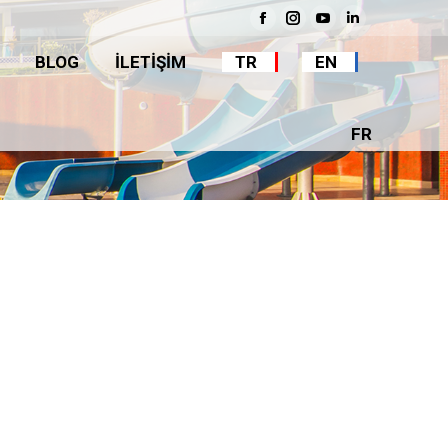
BLOG
İLETİŞİM
TR
EN
Facebook
Instagram
YouTube
Linkedin
BLOG
İLETİŞİM
TR
EN
FR
FR