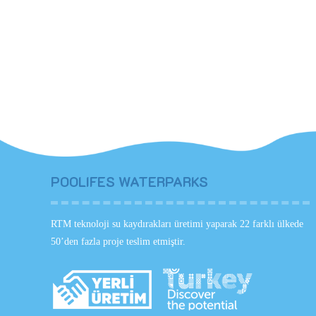
buna uygun metal konstrüksiyon yapılmalıdır. Proje E
POOLIFES WATERPARKS
RTM teknoloji su kaydırakları üretimi yaparak 22 farklı ülkede
50’den fazla proje teslim etmiştir.