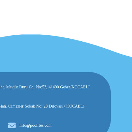
, Şht. Mevlüt Duru Cd. No:53, 41400 Gebze/KOCAELİ
h. Ölmezler Sokak No: 28 Dilovası / KOCAELİ
info@poolifes.com