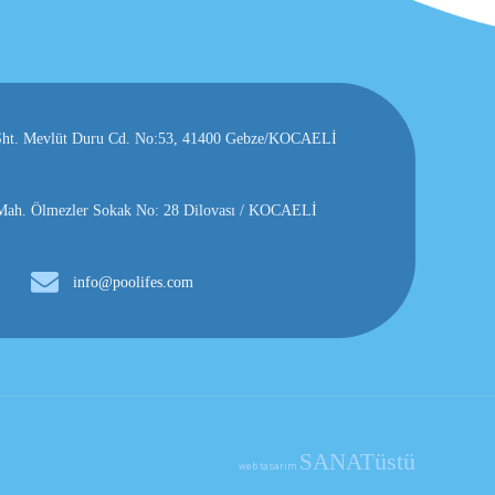
, Şht. Mevlüt Duru Cd. No:53, 41400 Gebze/KOCAELİ
h. Ölmezler Sokak No: 28 Dilovası / KOCAELİ
info@poolifes.com
üstü
SANAT
web tasarım