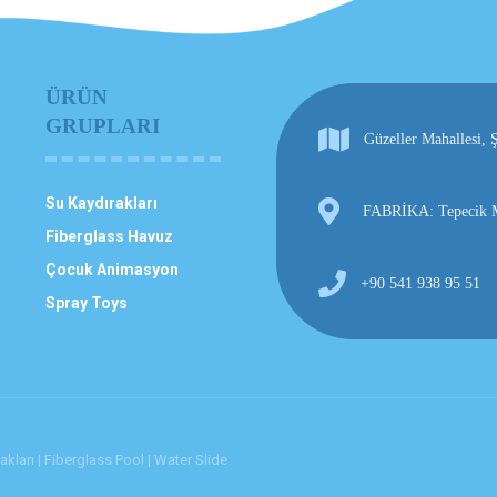
ÜRÜN
GRUPLARI
Güzeller Mahallesi
Su Kaydırakları
FABRİKA: Tepecik Ma
Fiberglass Havuz
Çocuk Animasyon
+90 541 938 95 51
Spray Toys
ları | Fiberglass Pool | Water Slide