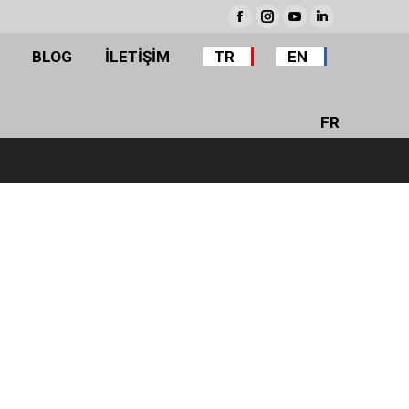
BLOG
İLETİŞİM
TR
EN
Facebook
Instagram
YouTube
Linkedin
BLOG
İLETİŞİM
TR
EN
FR
FR