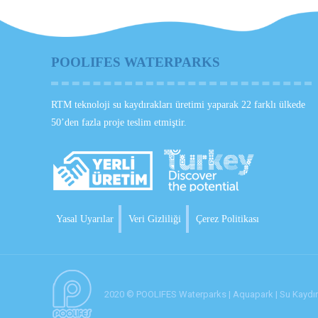
POOLIFES WATERPARKS
RTM teknoloji su kaydırakları üretimi yaparak 22 farklı ülkede
50’den fazla proje teslim etmiştir.
Yasal Uyarılar
Veri Gizliliği
Çerez Politikası
2020 © POOLIFES Waterparks | Aquapark | Su Kaydırak