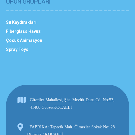
ÜRÜN GRUPLARI
Su Kaydırakları
Fiberglass Havuz
Çocuk Animasyon
Spray Toys
Güzeller Mahallesi, Şht. Mevlüt Duru Cd. No:53,
41400 Gebze/KOCAELİ
FABRİKA: Tepecik Mah. Ölmezler Sokak No: 28
Dilovası / KOCAELİ