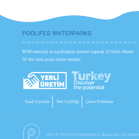
POOLIFES WATERPARKS
RTM teknoloji su kaydırakları üretimi yaparak 22 farklı ülkede
50’den fazla proje teslim etmiştir.
Yasal Uyarılar
Veri Gizliliği
Çerez Politikası
2020 © POOLIFES Waterparks | Aquapark | Su Kaydırak