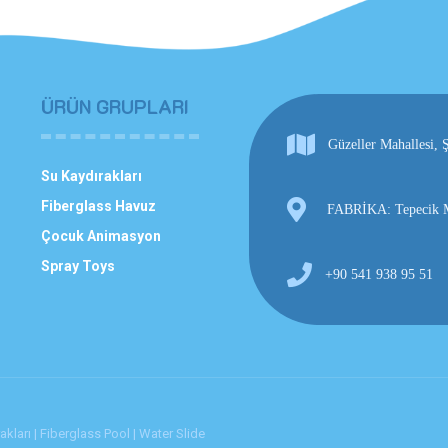
ÜRÜN GRUPLARI
Güzeller Mahallesi
Su Kaydırakları
Fiberglass Havuz
FABRİKA: Tepecik Ma
Çocuk Animasyon
Spray Toys
+90 541 938 95 51
ları | Fiberglass Pool | Water Slide