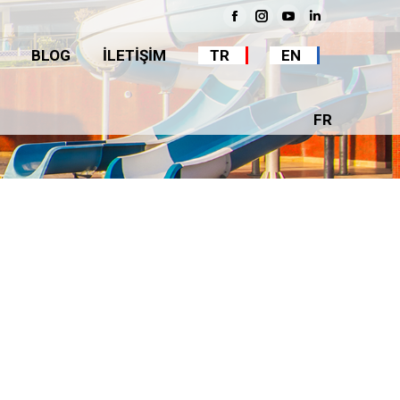
BLOG
İLETİŞİM
TR
EN
Facebook
Instagram
YouTube
Linkedin
BLOG
İLETİŞİM
TR
EN
FR
FR