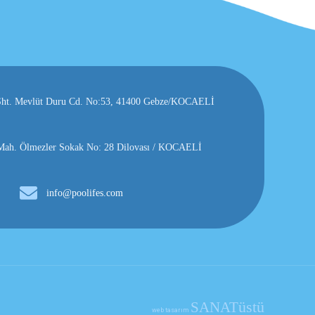
, Şht. Mevlüt Duru Cd. No:53, 41400 Gebze/KOCAELİ
h. Ölmezler Sokak No: 28 Dilovası / KOCAELİ
info@poolifes.com
üstü
SANAT
web tasarım