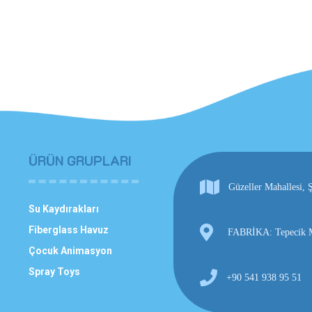
ÜRÜN GRUPLARI
Güzeller Mahallesi
Su Kaydırakları
Fiberglass Havuz
FABRİKA: Tepecik Ma
Çocuk Animasyon
Spray Toys
+90 541 938 95 51