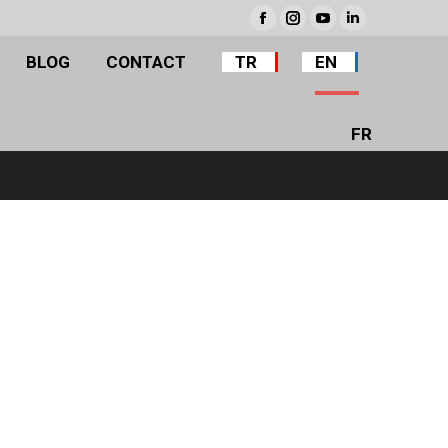
BLOG
CONTACT
TR
EN
Facebook
Instagram
YouTube
Linkedin
BLOG
CONTACT
TR
EN
FR
FR